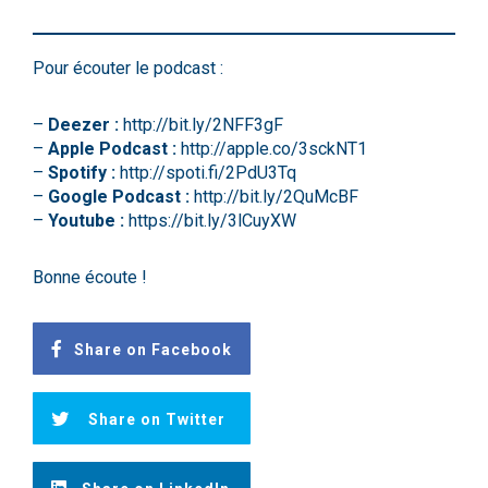
Pour écouter le podcast :
–
Deezer :
http://bit.ly/2NFF3gF
–
Apple Podcast :
http://apple.co/3sckNT1
–
Spotify :
http://spoti.fi/2PdU3Tq
–
Google Podcast :
http://bit.ly/2QuMcBF
–
Youtube :
https://bit.ly/3lCuyXW
Bonne écoute !
Share on Facebook
Share on Twitter