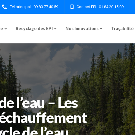
Tel principal : 09 80 77 40 59
Contact EPI : 01 84 20 15 09
ge
Recyclage des EPI
Nos Innovations
Traçabilité
e l’eau – Les
réchauffement
cle de l’eau